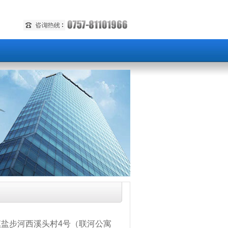
镇盐步河西溪头村
4
号（联河公寓