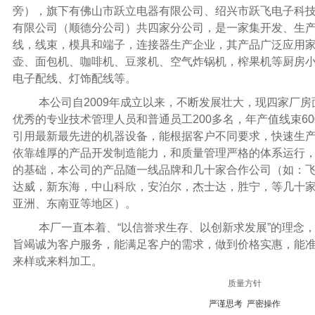
旁），旗下有佛山市跃立电器有限公司、绍兴市跃飞电子科
有限公司（顺德分公司）共四家分公司，是一家集开发、生
线，线束，模具和端子，连接器生产企业，其产品广泛应用
壶、面包机、咖啡机、豆浆机、空气炸锅机，榨果机等厨房
电子配线、灯饰配线等。
本公司自
2009
年成立以来，不断发展壮大，现四家厂房
优秀的专业技术管理人员和普通员工
200
多名，年产值线束
60
引用最新最先进的机器设备，能根据客户不同要求，快速生
依靠雄厚的产品开发制造能力，和质量管理严格的体系运行
的基础，本公司的产品随一线品牌和几十家合作公司（如：
达威，新东海，中山科欣，安泊尔，杰士达，胜宁，等几十
亚洲、东南亚等地区）。
本厂一直本着、“以信誉求生存、以创新求发展”的理念
旨竭诚为客户服务，能满足客户的需求，做到价格实惠，能
来样或来料加工。
质量方针
严谨思考
严密操作